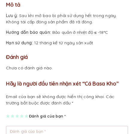
Mô tả
Lưu ý:
Sau khi mở bao bì phải sử dụng hết trong ngày.
Không tái cấp đông sản phẩm đã rã đông.
Hướng dẫn bảo quản:
Bảo quản ở nhiệt độ ≤ -18°C
Hạn sử dụng:
12 tháng kể từ ngày sản xuất
Đánh giá
Chưa có đánh giá nào.
Hãy là người đầu tiên nhận xét “Cá Basa Kho”
Email của bạn sẽ không được hiển thị công khai.
Các
trường bắt buộc được đánh dấu
*
1
2
3
4
Đánh giá của bạn
5
*
tr
tr
tr
tr
tr
ên
ên
ên
ên
ên
5
5
5
5
5
sa
sa
sa
sa
sa
o
o
o
o
o