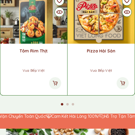
Tôm Rim Thịt
Pizza Hải Sản
Vua Bếp Việt
Vua Bếp Việt
uyển Toàn Quốc!
Cam Kết Hài Lòng 100%!
Hỗ Trợ Tận Tâm 24/7