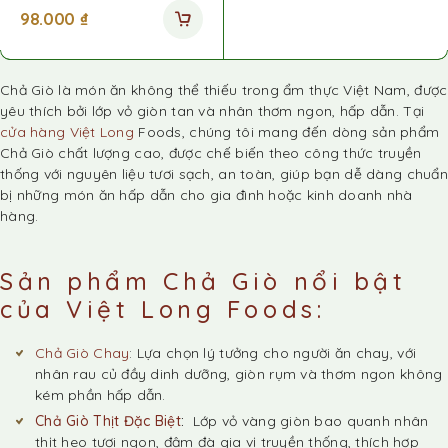
98.000
₫
Chả Giò là món ăn không thể thiếu trong ẩm thực Việt Nam, được
yêu thích bởi lớp vỏ giòn tan và nhân thơm ngon, hấp dẫn. Tại
cửa hàng Việt Long
Foods, chúng tôi mang đến dòng sản phẩm
Chả Giò chất lượng cao, được chế biến theo công thức truyền
thống với nguyên liệu tươi sạch, an toàn, giúp bạn dễ dàng chuẩn
bị những món ăn hấp dẫn cho gia đình hoặc kinh doanh nhà
hàng.
Sản phẩm Chả Giò nổi bật
của Việt Long Foods:
Chả Giò Chay
: Lựa chọn lý tưởng cho người ăn chay, với
nhân rau củ đầy dinh dưỡng, giòn rụm và thơm ngon không
kém phần hấp dẫn.
Chả Giò Thịt Đặc Biệt
:
Lớp vỏ vàng giòn bao quanh nhân
thịt heo tươi ngon, đậm đà gia vị truyền thống, thích hợp