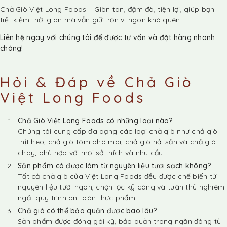
Chả Giò Việt Long Foods – Giòn tan, đậm đà, tiện lợi, giúp bạn
tiết kiệm thời gian mà vẫn giữ trọn vị ngon khó quên.
Liên hệ ngay với chúng tôi để được tư vấn và đặt hàng nhanh
chóng!
Hỏi & Đáp về Chả Giò
Việt Long Foods
Chả Giò Việt Long Foods có những loại nào?
Chúng tôi cung cấp đa dạng các loại chả giò như chả giò
thịt heo, chả giò tôm phô mai, chả giò hải sản và chả giò
chay, phù hợp với mọi sở thích và nhu cầu.
Sản phẩm có được làm từ nguyên liệu tươi sạch không?
Tất cả chả giò của Việt Long Foods đều được chế biến từ
nguyên liệu tươi ngon, chọn lọc kỹ càng và tuân thủ nghiêm
ngặt quy trình an toàn thực phẩm.
Chả giò có thể bảo quản được bao lâu?
Sản phẩm được đóng gói kỹ, bảo quản trong ngăn đông tủ