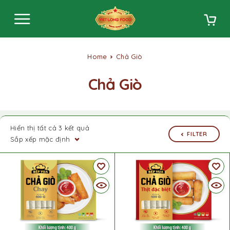
Home
Chả Giò
Chả Giò
Hiển thị tất cả 3 kết quả
FILTER
Sắp xếp mặc định