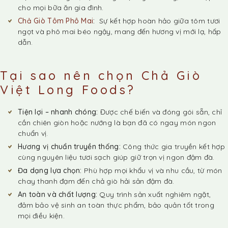
cho mọi bữa ăn gia đình.
Chả Giò Tôm Phô Mai
:
Sự kết hợp hoàn hảo giữa tôm tươi
ngọt và phô mai béo ngậy, mang đến hương vị mới lạ, hấp
dẫn.
Tại sao nên chọn Chả Giò
Việt Long Foods?
Tiện lợi – nhanh chóng:
Được chế biến và đóng gói sẵn, chỉ
cần chiên giòn hoặc nướng là bạn đã có ngay món ngon
chuẩn vị.
Hương vị chuẩn truyền thống:
Công thức gia truyền kết hợp
cùng nguyên liệu tươi sạch giúp giữ trọn vị ngon đậm đà.
Đa dạng lựa chọn:
Phù hợp mọi khẩu vị và nhu cầu, từ món
chay thanh đạm đến chả giò hải sản đậm đà.
An toàn và chất lượng:
Quy trình sản xuất nghiêm ngặt,
đảm bảo vệ sinh an toàn thực phẩm, bảo quản tốt trong
mọi điều kiện.