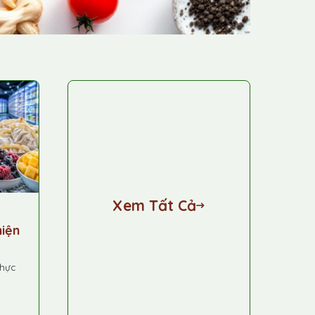
Xem Tất Cả
hiện
thực