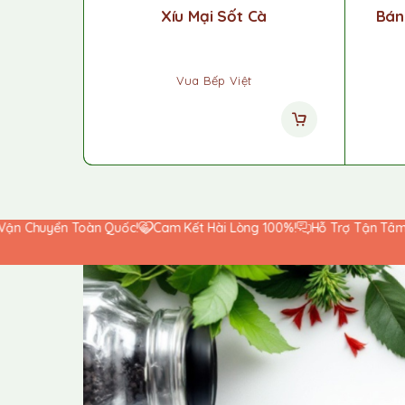
Xíu Mại Sốt Cà
Bán
Vua Bếp Việt
Toàn Quốc!
Cam Kết Hài Lòng 100%!
Hỗ Trợ Tận Tâm 24/7
Than