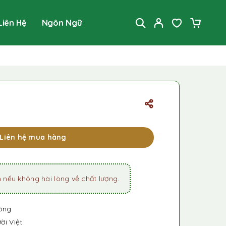
Liên Hệ
Ngôn Ngữ
Liên hệ mua hàng
 nếu không hài lòng về chất lượng.
òng
ời Việt