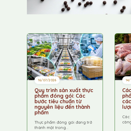
16/07/2026
14
Quy trình sản xuất thực
Các
phẩm đóng gói: Các
phổ
bước tiêu chuẩn từ
các
nguyên liệu đến thành
lượ
phẩm
Các 
càng
Thực phẩm đóng gói đang trở
thành một trong…