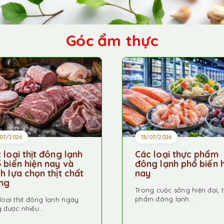
Góc ẩm thực
/07/2026
13/07/2026
 loại thịt đông lạnh
Các loại thực phẩm
 biến hiện nay và
đông lạnh phổ biến 
h lựa chọn thịt chất
nay
ng
Trong cuộc sống hiện đại, 
phẩm đông lạnh…
loại thịt đông lạnh ngày
 được nhiều…