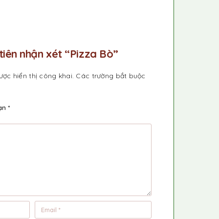
tiên nhận xét “Pizza Bò”
ợc hiển thị công khai.
Các trường bắt buộc
bạn
*