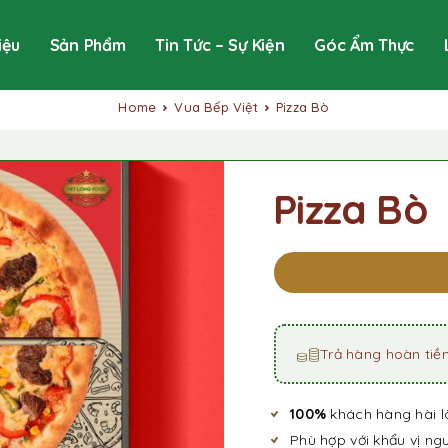
iệu
Sản Phẩm
Tin Tức – Sự Kiện
Góc Ẩm Thực
Home
Vua Bếp Việt
Pizza Bò
Pizza Bò
Trả hàng hoàn tiền
100%
khách hàng hài l
Phù hợp với khẩu vị ngư