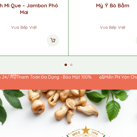
h Mì Que – Jambon Phô
Mỳ Ý Bò Bằm
Mai
Vua Bếp Việt
Vua Bếp Việt
h Toán Đa Dạng - Bảo Mật 100%
Miễn Phí Vận Chuyển Toàn Q