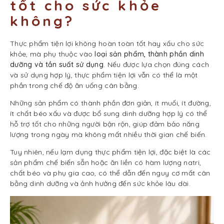
tốt cho sức khỏe
không?
Thực phẩm tiện lợi không hoàn toàn tốt hay xấu cho sức
khỏe, mà phụ thuộc vào
loại sản phẩm, thành phần dinh
dưỡng và tần suất sử dụng
. Nếu được lựa chọn đúng cách
và sử dụng hợp lý, thực phẩm tiện lợi vẫn có thể là một
phần trong chế độ ăn uống cân bằng.
Những sản phẩm có thành phần đơn giản, ít muối, ít đường,
ít chất béo xấu và được bổ sung dinh dưỡng hợp lý có thể
hỗ trợ tốt cho những người bận rộn, giúp đảm bảo năng
lượng trong ngày mà không mất nhiều thời gian chế biến.
Tuy nhiên, nếu lạm dụng thực phẩm tiện lợi, đặc biệt là các
sản phẩm chế biến sẵn hoặc ăn liền có hàm lượng natri,
chất béo và phụ gia cao, có thể dẫn đến nguy cơ mất cân
bằng dinh dưỡng và ảnh hưởng đến sức khỏe lâu dài.