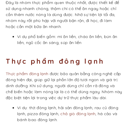
Đây là nhóm thực phẩm quen thuộc nhất, được thiết kế để
sử dụng nhanh chóng, thậm chí có thể ăn ngay hoặc chỉ
cần thêm nước nóng là dùng được. Nhờ sự tiện lợi tối đa,
nhóm này rất phù hợp với người bận rộn, đi học, đi làm
hoặc cần một bữa ăn nhanh.
Ví dụ phổ biến gồm: mì ăn liền, cháo ăn liền, bún ăn
liền, ngũ cốc ăn sáng, súp ăn liền
Thực phẩm đông lạnh
Thực phẩm đông lạnh
được bảo quản bằng công nghệ cấp
đông hiện đại, giúp giữ lại phần lớn độ tươi ngon và giá trị
dinh dưỡng. Khi sử dụng, người dùng chỉ cần rã đông và
chế biến hoặc làm nóng lại là có thể dùng ngay. Nhóm này
đặc biệt tiện lợi trong việc dự trữ thực phẩm lâu dài.
Ví dụ: thịt đông lạnh, hải sản đông lạnh, rau củ đông
lạnh, pizza đông lạnh,
chả giò đông lạnh
, há cảo và
bánh bao đông lạnh.