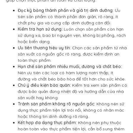
Đọc kỹ bảng thành phần và giá trị dinh dưỡng:
Ưu
tiên sản phẩm có thành phần đơn giản, rõ ràng, ít
chất phụ gia và cung cấp dinh dưỡng cân đối.
Kiểm tra hạn sử dụng:
Luôn chọn sản phẩm còn hạn
sử dụng xa, bao bì nguyên vẹn, không bị phồng, rách
hoặc biến dạng.
Ưu tiên thương hiệu uy tín:
Chọn các sản phẩm từ nhà
sản xuất có nguồn gốc rõ ràng, được kiểm định an
toàn thực phẩm.
Hạn chế sản phẩm nhiều muối, đường và chất béo:
Nên ưu tiên các loại có hàm lượng natri thấp, ít
đường và chất béo bão hòa để tốt hơn cho sức khỏe.
Chú ý điều kiện bảo quản:
Kiểm tra xem sản phẩm có
được bảo quản đúng nhiệt độ và hướng dẫn của nhà
sản xuất hay không.
Tránh sản phẩm không rõ nguồn gốc:
Không nên sử
dụng thực phẩm tiện lợi trôi nổi, không có nhãn mác
hoặc thông tin dinh dưỡng rõ ràng.
Kết hợp đa dạng thực phẩm:
Không nên phụ thuộc
hoàn toàn vào thực phẩm tiện lợi, cần bổ sung thêm