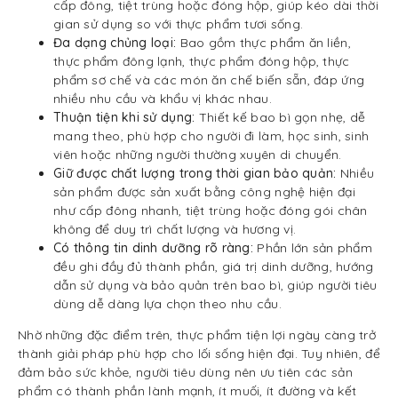
cấp đông, tiệt trùng hoặc đóng hộp, giúp kéo dài thời
gian sử dụng so với thực phẩm tươi sống.
Đa dạng chủng loại:
Bao gồm thực phẩm ăn liền,
thực phẩm đông lạnh, thực phẩm đóng hộp, thực
phẩm sơ chế và các món ăn chế biến sẵn, đáp ứng
nhiều nhu cầu và khẩu vị khác nhau.
Thuận tiện khi sử dụng:
Thiết kế bao bì gọn nhẹ, dễ
mang theo, phù hợp cho người đi làm, học sinh, sinh
viên hoặc những người thường xuyên di chuyển.
Giữ được chất lượng trong thời gian bảo quản:
Nhiều
sản phẩm được sản xuất bằng công nghệ hiện đại
như cấp đông nhanh, tiệt trùng hoặc đóng gói chân
không để duy trì chất lượng và hương vị.
Có thông tin dinh dưỡng rõ ràng:
Phần lớn sản phẩm
đều ghi đầy đủ thành phần, giá trị dinh dưỡng, hướng
dẫn sử dụng và bảo quản trên bao bì, giúp người tiêu
dùng dễ dàng lựa chọn theo nhu cầu.
Nhờ những đặc điểm trên, thực phẩm tiện lợi ngày càng trở
thành giải pháp phù hợp cho lối sống hiện đại. Tuy nhiên, để
đảm bảo sức khỏe, người tiêu dùng nên ưu tiên các sản
phẩm có thành phần lành mạnh, ít muối, ít đường và kết