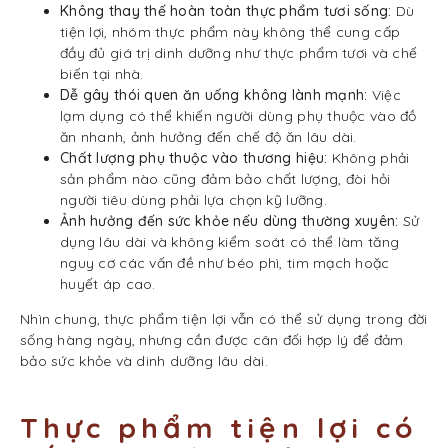
Không thay thế hoàn toàn thực phẩm tươi sống:
Dù
tiện lợi, nhóm thực phẩm này không thể cung cấp
đầy đủ giá trị dinh dưỡng như thực phẩm tươi và chế
biến tại nhà.
Dễ gây thói quen ăn uống không lành mạnh:
Việc
lạm dụng có thể khiến người dùng phụ thuộc vào đồ
ăn nhanh, ảnh hưởng đến chế độ ăn lâu dài.
Chất lượng phụ thuộc vào thương hiệu:
Không phải
sản phẩm nào cũng đảm bảo chất lượng, đòi hỏi
người tiêu dùng phải lựa chọn kỹ lưỡng.
Ảnh hưởng đến sức khỏe nếu dùng thường xuyên:
Sử
dụng lâu dài và không kiểm soát có thể làm tăng
nguy cơ các vấn đề như béo phì, tim mạch hoặc
huyết áp cao.
Nhìn chung, thực phẩm tiện lợi vẫn có thể sử dụng trong đời
sống hàng ngày, nhưng cần được cân đối hợp lý để đảm
bảo sức khỏe và dinh dưỡng lâu dài.
Thực phẩm tiện lợi có