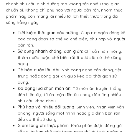
nhanh nhu cầu dinh dưỡng mà không tốn nhiều thời gian
chuẩn bị. Không chỉ phù hợp với người bận rộn, nhóm thực
phẩm này còn mang lại nhiều lợi ích thiết thực trong đời
sống hằng ngày.
Tiết kiệm thời gian nấu nướng:
Giúp rút ngắn đáng kể
các công đoạn sơ chế và chế biến, phù hợp với người
bận rộn.
Sử dụng nhanh chóng, đơn giản:
Chỉ cần hâm nóng,
thêm nước hoặc chế biến rất ít bước là có thể dùng
ngay.
Dễ bảo quản lâu dài:
Nhờ công nghệ cấp đông, tiệt
trùng hoặc đóng gói kín giúp kéo dài thời gian sử
dụng.
Đa dạng lựa chọn món ăn:
Từ món ăn truyền thống
đến hiện đại, từ ăn mặn đến ăn chay, đáp ứng nhiều
nhu cầu khác nhau.
Phù hợp với nhiều đối tượng:
Sinh viên, nhân viên văn
phòng, người sống một mình hoặc gia đình bận rộn
đều có thể sử dụng.
Giảm lãng phí thực phẩm:
Khẩu phần được đóng gói
sẵn giúp hạn chế tình trạng mua dư và thực phẩm bị