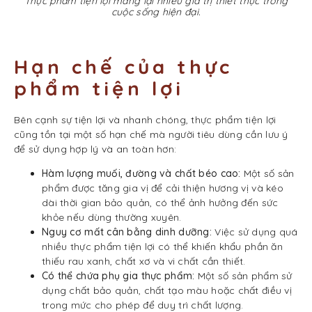
Thực phẩm tiện lợi mang lại nhiều giá trị thiết thực trong
cuộc sống hiện đại.
Hạn chế của thực
phẩm tiện lợi
Bên cạnh sự tiện lợi và nhanh chóng, thực phẩm tiện lợi
cũng tồn tại một số hạn chế mà người tiêu dùng cần lưu ý
để sử dụng hợp lý và an toàn hơn:
Hàm lượng muối, đường và chất béo cao:
Một số sản
phẩm được tăng gia vị để cải thiện hương vị và kéo
dài thời gian bảo quản, có thể ảnh hưởng đến sức
khỏe nếu dùng thường xuyên.
Nguy cơ mất cân bằng dinh dưỡng:
Việc sử dụng quá
nhiều thực phẩm tiện lợi có thể khiến khẩu phần ăn
thiếu rau xanh, chất xơ và vi chất cần thiết.
Có thể chứa phụ gia thực phẩm:
Một số sản phẩm sử
dụng chất bảo quản, chất tạo màu hoặc chất điều vị
trong mức cho phép để duy trì chất lượng.