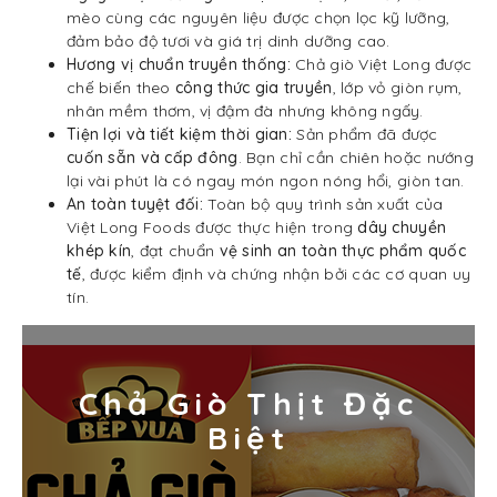
mèo cùng các nguyên liệu được chọn lọc kỹ lưỡng,
đảm bảo độ tươi và giá trị dinh dưỡng cao.
Hương vị chuẩn truyền thống:
Chả giò Việt Long được
chế biến theo
công thức gia truyền
, lớp vỏ giòn rụm,
nhân mềm thơm, vị đậm đà nhưng không ngấy.
Tiện lợi và tiết kiệm thời gian:
Sản phẩm đã được
cuốn sẵn và cấp đông
. Bạn chỉ cần chiên hoặc nướng
lại vài phút là có ngay món ngon nóng hổi, giòn tan.
An toàn tuyệt đối:
Toàn bộ quy trình sản xuất của
Việt Long Foods được thực hiện trong
dây chuyền
khép kín
, đạt chuẩn
vệ sinh an toàn thực phẩm quốc
tế
, được kiểm định và chứng nhận bởi các cơ quan uy
tín.
Chả Giò Thịt Đặc
Biệt