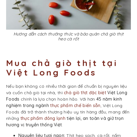
Hướng dẫn cách thưởng thức và bảo quản chả giò thịt
heo cà rốt
Mua chả giò thịt tại
Việt Long Foods
Nếu bạn không có nhiều thời gian để chuẩn bị nguyên liệu
và cuốn chả giò tại nhà, thì
chả giò thịt đặc biệt
Việt Long
Foods
chính là lựa chọn hoàn hảo. Với hơn
45 năm kinh
nghiệm trong ngành
thực phẩm chế biến sẵn
, Việt Long
Foods đã trở thành thương hiệu uy tín hàng đầu, mang đến
những
thực phẩm
đông lạnh
tiện lợi, an toàn và giữ trọn
hương vị truyền thống Việt
.
Nguyên liệu tươi ngon:
Thịt heo sạch, cà rốt, nấm