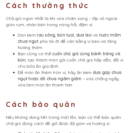
Cách thưởng thức
Chả giò ngon nhất là khi vừa chiên xong – lớp vỏ ngoài
giòn rụm, nhân bên trong nóng hổi, đậm vị.
Dọn kèm
rau sống, bún tươi, dưa leo
và
nước mắm
chua ngọt
pha tỏi ớt để cân bằng vị béo và tăng
hương thơm.
Bạn cũng có thể
cuốn chả giò cùng bánh tráng và
bún
, tạo thành món gỏi cuốn chả giò hấp dẫn, đổi vị
cho bữa ăn gia đình.
Để món ăn thêm tròn vị, hãy ăn kèm
dưa góp chua
ngọt hoặc đồ chua ngâm giấm
– vừa chống ngấy
vừa làm món ăn thanh hơn.
Cách bảo quản
Nếu không dùng hết trong một lần, bạn có thể bảo quản
chả giò đúng cách để giữ được độ giòn và hương vị: