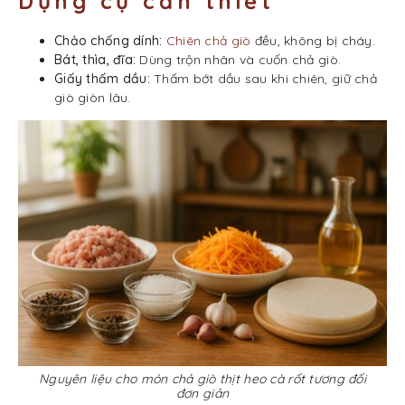
Dụng cụ cần thiết
Chảo chống dính:
Chiên chả giò
đều, không bị cháy.
Bát, thìa, đĩa:
Dùng trộn nhân và cuốn chả giò.
Giấy thấm dầu:
Thấm bớt dầu sau khi chiên, giữ chả
giò giòn lâu.
Nguyên liệu cho món chả giò thịt heo cà rốt tương đối
đơn giản