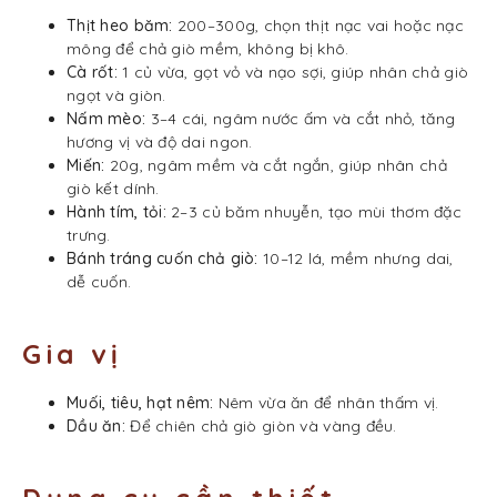
Thịt heo băm:
200–300g, chọn thịt nạc vai hoặc nạc
mông để chả giò mềm, không bị khô.
Cà rốt:
1 củ vừa, gọt vỏ và nạo sợi, giúp nhân chả giò
ngọt và giòn.
Nấm mèo:
3–4 cái, ngâm nước ấm và cắt nhỏ, tăng
hương vị và độ dai ngon.
Miến:
20g, ngâm mềm và cắt ngắn, giúp nhân chả
giò kết dính.
Hành tím, tỏi:
2–3 củ băm nhuyễn, tạo mùi thơm đặc
trưng.
Bánh tráng cuốn chả giò:
10–12 lá, mềm nhưng dai,
dễ cuốn.
Gia vị
Muối, tiêu, hạt nêm:
Nêm vừa ăn để nhân thấm vị.
Dầu ăn:
Để chiên chả giò giòn và vàng đều.