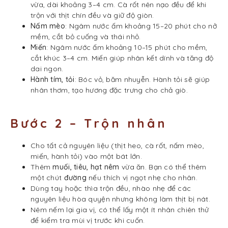
vừa, dài khoảng 3–4 cm. Cà rốt nên nạo đều để khi
trộn với thịt chín đều và giữ độ giòn.
Nấm mèo
: Ngâm nước ấm khoảng 15–20 phút cho nở
mềm, cắt bỏ cuống và thái nhỏ.
Miến
: Ngâm nước ấm khoảng 10–15 phút cho mềm,
cắt khúc 3–4 cm. Miến giúp nhân kết dính và tăng độ
dai ngon.
Hành tím, tỏi
: Bóc vỏ, băm nhuyễn. Hành tỏi sẽ giúp
nhân thơm, tạo hương đặc trưng cho chả giò.
Bước 2 – Trộn nhân
Cho tất cả nguyên liệu (thịt heo, cà rốt, nấm mèo,
miến, hành tỏi) vào một bát lớn.
Thêm
muối, tiêu, hạt nêm
vừa ăn. Bạn có thể thêm
một chút
đường
nếu thích vị ngọt nhẹ cho nhân.
Dùng tay hoặc thìa trộn đều, nhào nhẹ để các
nguyên liệu hòa quyện nhưng không làm thịt bị nát.
Nêm nếm lại gia vị, có thể lấy một ít nhân chiên thử
để kiểm tra mùi vị trước khi cuốn.