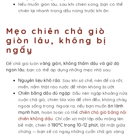
Nếu muốn giòn lâu, sau khi chiên xong, bạn có thể
chiên lại nhanh trong dầu nóng trước khi ăn.
Mẹo chiên chả giò
giòn lâu, không bị
ngấy
Để chả giò luôn
vàng giòn, không thấm dầu và giữ độ
ngon lâu
, bạn có thể áp dụng những mẹo nhỏ sau:
Nguyên liệu khô ráo:
Sau khi sơ chế, nên để cà rốt,
miến, nấm thật ráo nước để nhân không bị ướt.
Chiên bằng dầu đủ ngập:
Dầu nên ngập khoảng nửa
cuộn chả giò, chiên lửa vừa để chín đều, không cháy
ngoài sống trong. Ngoài ra, nếu bạn muốn
ăn lành
mạnh hơn
, hoàn toàn có thể
chiên chả giò bằng nồi
chiên không dầu
. Chỉ cần xịt một lớp dầu mỏng lên
bề mặt, chiên ở
180°C trong 10–12 phút
, lật mặt giữa
chừng — bạn sẽ có ngay những cuốn chả giò vàng