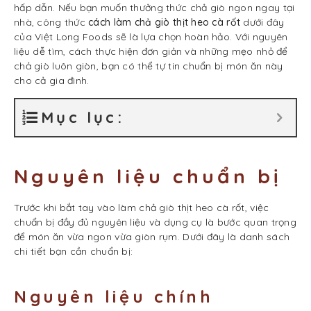
hấp dẫn. Nếu bạn muốn thưởng thức chả giò ngon ngay tại
nhà, công thức
cách làm chả giò thịt heo cà rốt
dưới đây
của Việt Long Foods sẽ là lựa chọn hoàn hảo. Với nguyên
liệu dễ tìm, cách thực hiện đơn giản và những mẹo nhỏ để
chả giò luôn giòn, bạn có thể tự tin chuẩn bị món ăn này
cho cả gia đình.
Mục lục:
Nguyên liệu chuẩn bị
Trước khi bắt tay vào làm chả giò thịt heo cà rốt, việc
chuẩn bị đầy đủ nguyên liệu và dụng cụ là bước quan trọng
để món ăn vừa ngon vừa giòn rụm. Dưới đây là danh sách
chi tiết bạn cần chuẩn bị:
Nguyên liệu chính