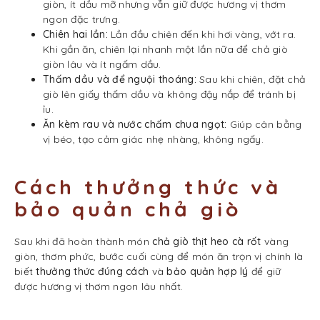
giòn, ít dầu mỡ nhưng vẫn giữ được hương vị thơm
ngon đặc trưng.
Chiên hai lần:
Lần đầu chiên đến khi hơi vàng, vớt ra.
Khi gần ăn, chiên lại nhanh một lần nữa để chả giò
giòn lâu và ít ngấm dầu.
Thấm dầu và để nguội thoáng:
Sau khi chiên, đặt chả
giò lên giấy thấm dầu và không đậy nắp để tránh bị
ỉu.
Ăn kèm rau và nước chấm chua ngọt:
Giúp cân bằng
vị béo, tạo cảm giác nhẹ nhàng, không ngấy.
Cách thưởng thức và
bảo quản chả giò
Sau khi đã hoàn thành món
chả giò thịt heo cà rốt
vàng
giòn, thơm phức, bước cuối cùng để món ăn trọn vị chính là
biết
thưởng thức đúng cách
và
bảo quản hợp lý
để giữ
được hương vị thơm ngon lâu nhất.