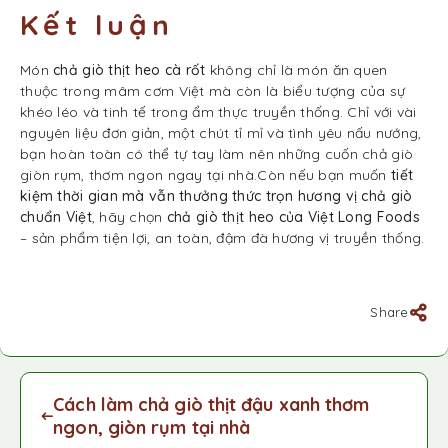
Kết luận
Món
chả giò thịt heo cà rốt
không chỉ là món ăn quen
thuộc trong mâm cơm Việt mà còn là biểu tượng của sự
khéo léo và tinh tế trong ẩm thực truyền thống. Chỉ với vài
nguyên liệu đơn giản, một chút tỉ mỉ và tình yêu nấu nướng,
bạn hoàn toàn có thể tự tay làm nên những cuốn chả giò
giòn rụm, thơm ngon ngay tại nhà.Còn nếu bạn muốn
tiết
kiệm thời gian mà vẫn thưởng thức trọn hương vị chả giò
chuẩn Việt
, hãy chọn
chả giò thịt heo của Việt Long Foods
– sản phẩm tiện lợi, an toàn, đậm đà hương vị truyền thống.
Share
Cách làm chả giò thịt đậu xanh thơm
ngon, giòn rụm tại nhà