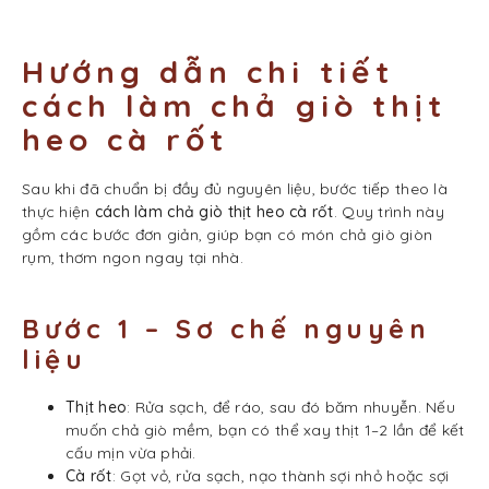
Hướng dẫn chi tiết
cách làm chả giò thịt
heo cà rốt
Sau khi đã chuẩn bị đầy đủ nguyên liệu, bước tiếp theo là
thực hiện
cách làm chả giò thịt heo cà rốt
. Quy trình này
gồm các bước đơn giản, giúp bạn có món chả giò giòn
rụm, thơm ngon ngay tại nhà.
Bước 1 – Sơ chế nguyên
liệu
Thịt heo
: Rửa sạch, để ráo, sau đó băm nhuyễn. Nếu
muốn chả giò mềm, bạn có thể xay thịt 1–2 lần để kết
cấu mịn vừa phải.
Cà rốt
: Gọt vỏ, rửa sạch, nạo thành sợi nhỏ hoặc sợi