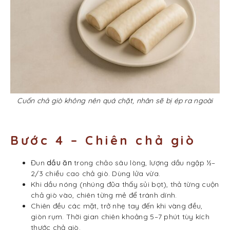
Cuốn chả giò không nên quá chặt, nhân sẽ bị ép ra ngoài
Bước 4 – Chiên chả giò
Đun
dầu ăn
trong chảo sâu lòng, lượng dầu ngập ½–
2/3 chiều cao chả giò. Dùng lửa vừa.
Khi dầu nóng (nhúng đũa thấy sủi bọt), thả từng cuộn
chả giò vào, chiên từng mẻ để tránh dính.
Chiên đều các mặt, trở nhẹ tay đến khi vàng đều,
giòn rụm. Thời gian chiên khoảng 5–7 phút tùy kích
thước chả giò.