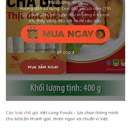
Khối lượng:
400g
Hướng dẫn sử dụng:
Đun dầu sôi sủi tăm (170
°C), chiên chả giò ngập đầu khoảng 6-8 phút.
Khi thấy vàng đều vớt ra để ráo dầu.
83.000
₫
MUA SẮM NGAY
Các loại chả giò
Việt Long Foods – lựa chọn thông minh
cho bữa ăn nhanh gọn, thơm ngon và chuẩn vị Việt.