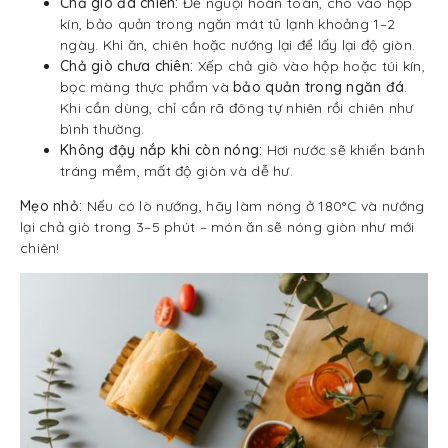
Chả giò đã chiên:
Để nguội hoàn toàn, cho vào hộp
kín, bảo quản trong ngăn mát tủ lạnh khoảng 1–2
ngày. Khi ăn, chiên hoặc nướng lại để lấy lại độ giòn.
Chả giò chưa chiên:
Xếp chả giò vào hộp hoặc túi kín,
bọc màng thực phẩm và
bảo quản trong ngăn đá
.
Khi cần dùng, chỉ cần rã đông tự nhiên rồi chiên như
bình thường.
Không đậy nắp khi còn nóng:
Hơi nước sẽ khiến bánh
tráng mềm, mất độ giòn và dễ hư.
Mẹo nhỏ:
Nếu có lò nướng, hãy làm nóng ở 180°C và nướng
lại chả giò trong 3–5 phút – món ăn sẽ nóng giòn như mới
chiên!