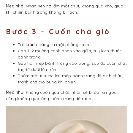
Mẹo nhỏ:
Nhân nên hơi ẩm một chút, không quá khô, giúp
khi chiên bánh tráng không bị rách.
Bước 3 – Cuốn chả giò
Trải
bánh tráng
ra mặt phẳng sạch.
Cho 1–2 muỗng canh nhân vào giữa, tùy kích thước
bánh tráng.
Gập hai mép bánh tráng vào trong, sau đó cuộn chặt
tay từ dưới lên trên.
Thấm một ít nước lên mép bánh tráng để dính chắc,
tránh chả giò bung khi chiên.
Mẹo nhỏ:
Không cuốn quá chặt, nhân sẽ bị ép ra ngoài;
cũng không quá lỏng, bánh tráng dễ rách.