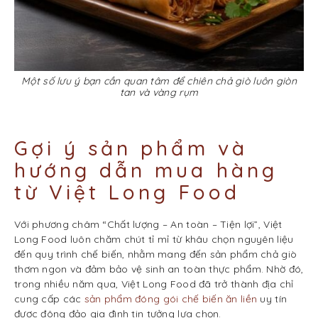
Một số lưu ý bạn cần quan tâm để chiên chả giò luôn giòn
tan và vàng rụm
Gợi ý sản phẩm và
hướng dẫn mua hàng
từ Việt Long Food
Với phương châm “Chất lượng – An toàn – Tiện lợi”, Việt
Long Food luôn chăm chút tỉ mỉ từ khâu chọn nguyên liệu
đến quy trình chế biến, nhằm mang đến sản phẩm chả giò
thơm ngon và đảm bảo vệ sinh an toàn thực phẩm. Nhờ đó,
trong nhiều năm qua, Việt Long Food đã trở thành địa chỉ
cung cấp các
sản phẩm đóng gói chế biến ăn liền
uy tín
được đông đảo gia đình tin tưởng lựa chọn.