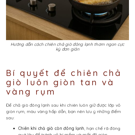
Hướng dẫn cách chiên chả giò đông lạnh thơm ngon cực
kỳ đơn giản
Bí quyết để chiên chả
giò luôn giòn tan và
vàng rụm
Để chả giò đông lạnh sau khi chiên luôn giữ được lớp vỏ
giòn rụm, màu vàng hấp dẫn, bạn nên lưu ý những điểm
sau:
Chiên khi chả giò còn đông lạnh
, hạn chế rã đông
quá lâu để tránh vỏ bị mềm và mất độ giòn.