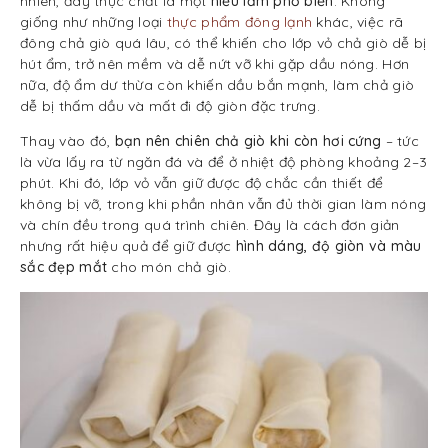
nhiên, đây thực chất là một
hiểu lầm phổ biến
. Không
giống như những loại
thực phẩm đông lạnh
khác, việc rã
đông chả giò quá lâu, có thể khiến cho lớp vỏ chả giò dễ bị
hút ẩm, trở nên mềm và dễ nứt vỡ khi gặp dầu nóng. Hơn
nữa, độ ẩm dư thừa còn khiến dầu bắn mạnh, làm chả giò
dễ bị thấm dầu và mất đi độ giòn đặc trưng.
Thay vào đó,
bạn nên chiên chả giò khi còn hơi cứng
– tức
là vừa lấy ra từ ngăn đá và để ở nhiệt độ phòng khoảng 2–3
phút. Khi đó, lớp vỏ vẫn giữ được độ chắc cần thiết để
không bị vỡ, trong khi phần nhân vẫn đủ thời gian làm nóng
và chín đều trong quá trình chiên. Đây là cách đơn giản
nhưng rất hiệu quả để giữ được
hình dáng, độ giòn và màu
sắc đẹp mắt
cho món chả giò.