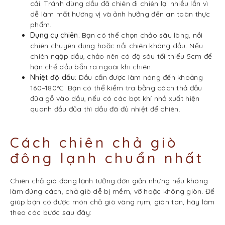
cải. Tránh dùng dầu đã chiên đi chiên lại nhiều lần vì
dễ làm mất hương vị và ảnh hưởng đến an toàn thực
phẩm.
Dụng cụ chiên:
Bạn có thể chọn chảo sâu lòng, nồi
chiên chuyên dụng hoặc nồi chiên không dầu. Nếu
chiên ngập dầu, chảo nên có độ sâu tối thiểu 5cm để
hạn chế dầu bắn ra ngoài khi chiên.
Nhiệt độ dầu:
Dầu cần được làm nóng đến khoảng
160–180°C. Bạn có thể kiểm tra bằng cách thả đầu
đũa gỗ vào dầu, nếu có các bọt khí nhỏ xuất hiện
quanh đầu đũa thì dầu đã đủ nhiệt để chiên.
Cách chiên chả giò
đông lạnh chuẩn nhất
Chiên chả giò đông lạnh tưởng đơn giản nhưng nếu không
làm đúng cách, chả giò dễ bị mềm, vỡ hoặc không giòn. Để
giúp bạn có được món chả giò vàng rụm, giòn tan, hãy làm
theo các bước sau đây: