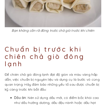
Bạn không cần rã đông trước chả giò trước khi chiên
Chuẩn bị trước khi
chiên chả giò đông
lạnh
Để chiên chả giò đông lạnh đạt độ giòn và màu vàng hấp
dẫn, việc chuẩn bị nguyên liệu và dụng cụ là bước vô cùng
quan trọng. Hãy đảm bảo những yếu tố sau được chuẩn bị
kỹ càng trước khi bắt đầu:
Dầu ăn:
Nên sử dụng dầu mới, có điểm bốc khói cao
như dầu hướng dương, dầu đậu nành hoặc dầu hạt