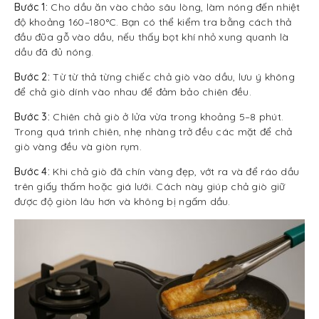
Bước 1:
Cho dầu ăn vào chảo sâu lòng, làm nóng đến nhiệt
độ khoảng 160–180°C. Bạn có thể kiểm tra bằng cách thả
đầu đũa gỗ vào dầu, nếu thấy bọt khí nhỏ xung quanh là
dầu đã đủ nóng.
Bước 2:
Từ từ thả từng chiếc chả giò vào dầu, lưu ý không
để chả giò dính vào nhau để đảm bảo chiên đều.
Bước 3:
Chiên chả giò ở lửa vừa trong khoảng 5–8 phút.
Trong quá trình chiên, nhẹ nhàng trở đều các mặt để chả
giò vàng đều và giòn rụm.
Bước 4:
Khi chả giò đã chín vàng đẹp, vớt ra và để ráo dầu
trên giấy thấm hoặc giá lưới. Cách này giúp chả giò giữ
được độ giòn lâu hơn và không bị ngấm dầu.