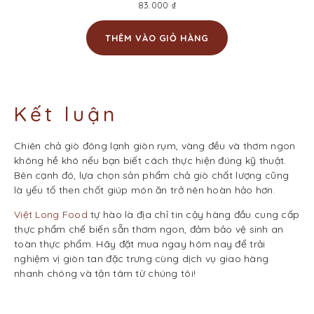
83.000
₫
THÊM VÀO GIỎ HÀNG
Kết luận
Chiên chả giò đông lạnh giòn rụm, vàng đều và thơm ngon
không hề khó nếu bạn biết cách thực hiện đúng kỹ thuật.
Bên cạnh đó, lựa chọn sản phẩm chả giò chất lượng cũng
là yếu tố then chốt giúp món ăn trở nên hoàn hảo hơn.
Việt Long Food
tự hào là địa chỉ tin cậy hàng đầu cung cấp
thực phẩm chế biến sẵn thơm ngon, đảm bảo vệ sinh an
toàn thực phẩm. Hãy đặt mua ngay hôm nay để trải
nghiệm vị giòn tan đặc trưng cùng dịch vụ giao hàng
nhanh chóng và tận tâm từ chúng tôi!