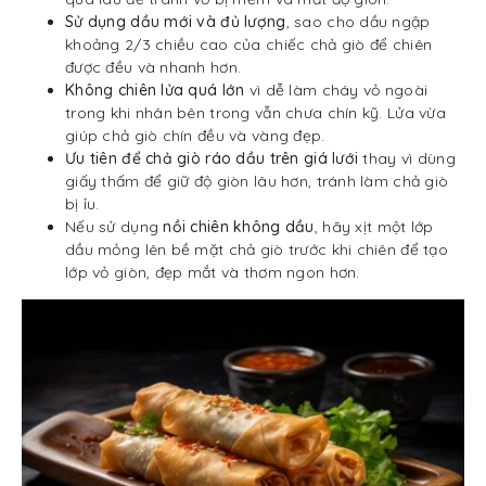
Sử dụng dầu mới và đủ lượng
, sao cho dầu ngập
khoảng 2/3 chiều cao của chiếc chả giò để chiên
được đều và nhanh hơn.
Không chiên lửa quá lớn
vì dễ làm cháy vỏ ngoài
trong khi nhân bên trong vẫn chưa chín kỹ. Lửa vừa
giúp chả giò chín đều và vàng đẹp.
Ưu tiên để chả giò ráo dầu trên giá lưới
thay vì dùng
giấy thấm để giữ độ giòn lâu hơn, tránh làm chả giò
bị ỉu.
Nếu sử dụng
nồi chiên không dầu
, hãy xịt một lớp
dầu mỏng lên bề mặt chả giò trước khi chiên để tạo
lớp vỏ giòn, đẹp mắt và thơm ngon hơn.