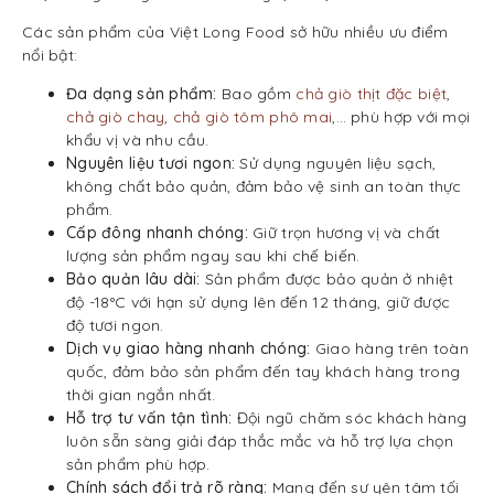
Các sản phẩm của Việt Long Food sở hữu nhiều ưu điểm
nổi bật:
Đa dạng sản phẩm:
Bao gồm
chả giò thịt đặc biệt
,
chả giò chay
,
chả giò tôm phô mai
,… phù hợp với mọi
khẩu vị và nhu cầu.
Nguyên liệu tươi ngon:
Sử dụng nguyên liệu sạch,
không chất bảo quản, đảm bảo vệ sinh an toàn thực
phẩm.
Cấp đông nhanh chóng:
Giữ trọn hương vị và chất
lượng sản phẩm ngay sau khi chế biến.
Bảo quản lâu dài:
Sản phẩm được bảo quản ở nhiệt
độ -18°C với hạn sử dụng lên đến 12 tháng, giữ được
độ tươi ngon.
Dịch vụ giao hàng nhanh chóng:
Giao hàng trên toàn
quốc, đảm bảo sản phẩm đến tay khách hàng trong
thời gian ngắn nhất.
Hỗ trợ tư vấn tận tình:
Đội ngũ chăm sóc khách hàng
luôn sẵn sàng giải đáp thắc mắc và hỗ trợ lựa chọn
sản phẩm phù hợp.
Chính sách đổi trả rõ ràng:
Mang đến sự yên tâm tối