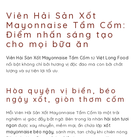
Viên Hải Sản Xốt
Mayonnaise Tẩm Cốm:
Điểm nhấn sáng tạo
cho mọi bữa ăn
Viên Hải Sản Xốt Mayonnaise Tẩm Cốm
từ
Việt Long Food
nổi bật không chỉ bởi hương vị độc đáo mà còn bởi chất
lượng và sự tiện lợi tối ưu.
Hòa quyện vị biển, béo
ngậy xốt, giòn thơm cốm
Mỗi Viên Hải Sản Xốt Mayonnaise Tẩm Cốm là một trải
nghiệm vị giác đầy bất ngờ. Bên trong là nhân
hải sản tươi
ngon
được xay nhuyễn, mềm mại, ẩn chứa lớp
xốt
mayonnaise béo ngậy
, sánh mịn, tan chảy khi chiên nóng.