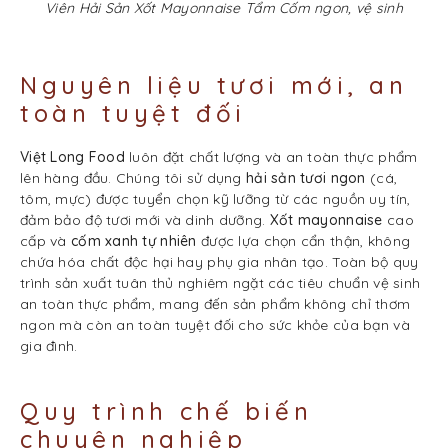
Viên Hải Sản Xốt Mayonnaise Tẩm Cốm ngon, vệ sinh
Nguyên liệu tươi mới, an
toàn tuyệt đối
Việt Long Food
luôn đặt chất lượng và an toàn thực phẩm
lên hàng đầu. Chúng tôi sử dụng
hải sản tươi ngon
(cá,
tôm, mực) được tuyển chọn kỹ lưỡng từ các nguồn uy tín,
đảm bảo độ tươi mới và dinh dưỡng.
Xốt mayonnaise
cao
cấp và
cốm xanh tự nhiên
được lựa chọn cẩn thận, không
chứa hóa chất độc hại hay phụ gia nhân tạo. Toàn bộ quy
trình sản xuất tuân thủ nghiêm ngặt các tiêu chuẩn vệ sinh
an toàn thực phẩm, mang đến sản phẩm không chỉ thơm
ngon mà còn an toàn tuyệt đối cho sức khỏe của bạn và
gia đình.
Quy trình chế biến
chuyên nghiệp