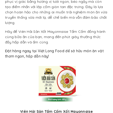
phục vị giác bằng hương vị tươi ngon, béo ngậy mà còn
tạo điểm nhấn với lớp cốm giòn tan đặc trưng. Đây là lựa
chọn hoàn hảo cho những ai muốn trải nghiệm món ăn vừa
truyền thống vừa mới lạ, dễ chế biến mà vẫn đảm bảo chất
lượng.
Hãy để Viên Hải Sản Xốt Mayonnaise Tẩm Cốm đồng hành
cùng bữa ăn của bạn, mang đến phút giây thưởng thức
đầy hấp dẫn và ấm cúng.
Đặt hàng ngay tại Việt Long Food để sở hữu món ăn vặt
thơm ngon, hấp dẫn này!
Viên Hải Sản Tẩm Cốm Xốt Mayonnaise