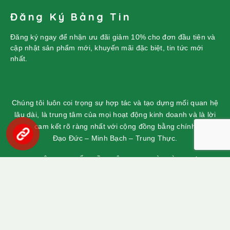
Đăng Ký Bảng Tin
Đăng ký ngay để nhận ưu đãi giảm 10% cho đơn đầu tiên và
cập nhật sản phẩm mới, khuyến mãi đặc biệt, tin tức mới
nhất.
Chúng tôi luôn coi trọng sự hợp tác và tạo dựng mối quan hệ
lâu dài, là trung tâm của mọi hoạt động kinh doanh và là lời
cam kết rõ ràng nhất với cộng đồng bằng chính
Đạo Đức – Minh Bạch – Trung Thực.
© 2025 CÔNG TY CỔ PHẦN VIỆT LONG SÀI GÒN | Số ĐKKD
0313743966 cấp ngày 27/04/2006 tại Sở Tài Chính TP.HCM |
Địa chỉ: 208 Nguyễn Duy, Phường Chánh Hưng, TP.HCM |
Điện thoại: 02835260196 | Email: info@vietlongfoods.com