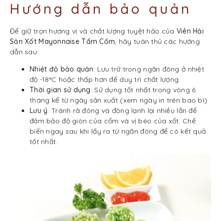
Hướng dẫn bảo quản
Để giữ trọn hương vị và chất lượng tuyệt hảo của
Viên Hải
Sản Xốt Mayonnaise Tẩm Cốm
, hãy tuân thủ các hướng
dẫn sau:
Nhiệt độ bảo quản
: Lưu trữ trong ngăn đông ở nhiệt
độ -18°C hoặc thấp hơn để duy trì chất lượng.
Thời gian sử dụng
: Sử dụng tốt nhất trong vòng 6
tháng kể từ ngày sản xuất (xem ngày in trên bao bì).
Lưu ý
: Tránh rã đông và đông lạnh lại nhiều lần để
đảm bảo độ giòn của cốm và vị béo của xốt. Chế
biến ngay sau khi lấy ra từ ngăn đông để có kết quả
tốt nhất.