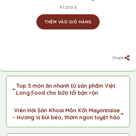
97.200
₫
THÊM VÀO GIỎ HÀNG
Share
Top 5 món ăn nhanh từ sản phẩm Việt
Long Food cho bữa tối bận rộn
Viên Hải Sản Khoai Môn Xốt Mayonnaise
– Hương vị bùi béo, thơm ngon tuyệt hảo