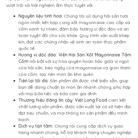
vượt trội và trải nghiệm ẩm thực tuyệt vời:
Nguyên liệu tinh hoa:
Chúng tôi sử dụng hải sản tươi
ngon nhất, kết hợp cùng xốt mayonnaise cao cấp và
cốm xanh tự nhiên, đảm bảo hương vị độc đáo và an
toàn tuyệt đối cho sức khỏe. Quy trình sản xuất khép
kín, đạt các chứng nhận vệ sinh an toàn thực phẩm
quốc tế.
Hương vị độc đáo:
Viên Hải Sản Xốt Mayonnaise Tẩm
Cốm
nổi bật với sự hòa quyện hoàn hảo giữa vị ngọt
của hải sản, béo ngậy của mayonnaise và giòn thơm
của cốm, tạo nên món ăn khó quên.
Tiện lợi tối đa:
Sản phẩm đã được chế biến sẵn, giúp
bạn dễ dàng chuẩn bị món ăn nhanh chóng, phù hợp
với mọi bữa tiệc và bữa cơm gia đình.
Thương hiệu đáng tin cậy:
Việt Long Food
cam kết
chất lượng sản phẩm, được sản xuất tại cơ sở hiện đại,
đạt tiêu chuẩn, và mọi thông tin sản phẩm đều minh
bạch.
Dịch vụ tận tâm:
Chúng tôi cung cấp dịch vụ giao
hàng nhanh chóng, hỗ trợ khách hàng chuyên nghiệp