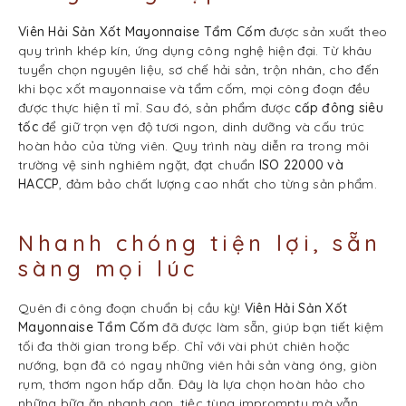
Viên Hải Sản Xốt Mayonnaise Tẩm Cốm
được sản xuất theo
quy trình khép kín, ứng dụng công nghệ hiện đại. Từ khâu
tuyển chọn nguyên liệu, sơ chế hải sản, trộn nhân, cho đến
khi bọc xốt mayonnaise và tẩm cốm, mọi công đoạn đều
được thực hiện tỉ mỉ. Sau đó, sản phẩm được
cấp đông siêu
tốc
để giữ trọn vẹn độ tươi ngon, dinh dưỡng và cấu trúc
hoàn hảo của từng viên. Quy trình này diễn ra trong môi
trường vệ sinh nghiêm ngặt, đạt chuẩn
ISO 22000 và
HACCP
, đảm bảo chất lượng cao nhất cho từng sản phẩm.
Nhanh chóng tiện lợi, sẵn
sàng mọi lúc
Quên đi công đoạn chuẩn bị cầu kỳ!
Viên Hải Sản Xốt
Mayonnaise Tẩm Cốm
đã được làm sẵn, giúp bạn tiết kiệm
tối đa thời gian trong bếp. Chỉ với vài phút chiên hoặc
nướng, bạn đã có ngay những viên hải sản vàng óng, giòn
rụm, thơm ngon hấp dẫn. Đây là lựa chọn hoàn hảo cho
những bữa ăn nhanh gọn, tiệc tùng impromptu mà vẫn