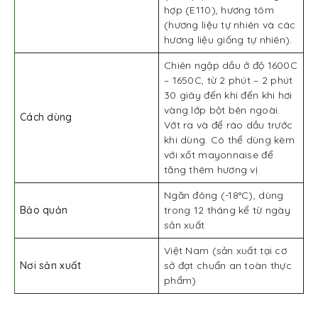
hợp (E110), hương tôm
(hương liệu tự nhiên và các
hương liệu giống tự nhiên).
Chiên ngập dầu ở độ 1600C
– 1650C, từ 2 phút – 2 phút
30 giây đến khi đến khi hơi
vàng lớp bột bên ngoài.
Cách dùng
Vớt ra và để ráo dầu trước
khi dùng. Có thể dùng kèm
với xốt mayonnaise để
tăng thêm hương vị.
Ngăn đông (-18°C), dùng
Bảo quản
trong 12 tháng kể từ ngày
sản xuất
Việt Nam (sản xuất tại cơ
Nơi sản xuất
sở đạt chuẩn an toàn thực
phẩm)