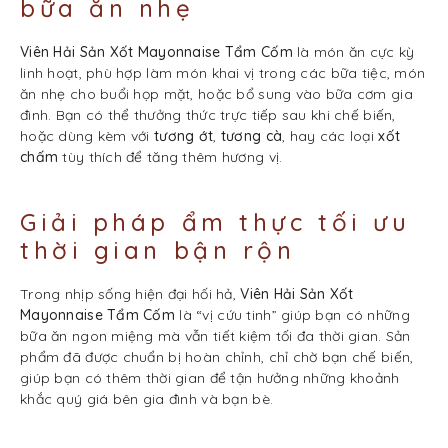
bữa ăn nhẹ
Viên Hải Sản Xốt Mayonnaise Tẩm Cốm
là món ăn cực kỳ
linh hoạt, phù hợp làm món khai vị trong các bữa tiệc, món
ăn nhẹ cho buổi họp mặt, hoặc bổ sung vào bữa cơm gia
đình. Bạn có thể thưởng thức trực tiếp sau khi chế biến,
hoặc dùng kèm với
tương ớt
,
tương cà
, hay các loại
xốt
chấm
tùy thích để tăng thêm hương vị.
Giải pháp ẩm thực tối ưu
thời gian bận rộn
Trong nhịp sống hiện đại hối hả,
Viên Hải Sản Xốt
Mayonnaise Tẩm Cốm
là “vị cứu tinh” giúp bạn có những
bữa ăn ngon miệng mà vẫn tiết kiệm tối đa thời gian. Sản
phẩm đã được chuẩn bị hoàn chỉnh, chỉ chờ bạn chế biến,
giúp bạn có thêm thời gian để tận hưởng những khoảnh
khắc quý giá bên gia đình và bạn bè.