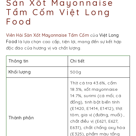
Sản Xốt Mayonnaise
Tẩm Cốm Việt Long
Food
Viên Hải Sản Xốt Mayonnaise Tẩm Cốm
của
Việt Long
Food
là lựa chọn cao cấp, tiện lợi, mang đến sự kết hợp
độc đáo của hương vị và chất lượng.
Thông tin
Chi tiết
Khối lượng
500g
Thịt cá tra 43.6%, cốm
18.3%, xốt mayonnaise
14.7%, surimi (cá mối, cá
đổng), tinh bột biến tính
(E1420, E1414, E1412), thịt
tôm, gia vị (đường, muối) ,
Thành phần
chất điều vị (E621, E627,
E631), chất chống oxy hóa
(E325), phẩm màu tổng