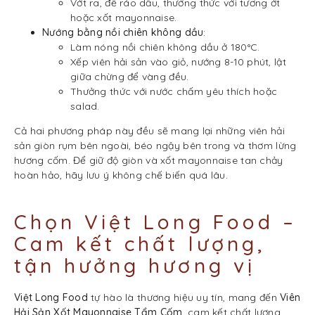
Vớt ra, để ráo dầu, thưởng thức với tương ớt
hoặc xốt mayonnaise.
Nướng bằng nồi chiên không dầu
:
Làm nóng nồi chiên không dầu ở 180°C.
Xếp viên hải sản vào giỏ, nướng 8-10 phút, lật
giữa chừng để vàng đều.
Thưởng thức với nước chấm yêu thích hoặc
salad.
Cả hai phương pháp này đều sẽ mang lại những viên hải
sản giòn rụm bên ngoài, béo ngậy bên trong và thơm lừng
hương cốm. Để giữ độ giòn và xốt mayonnaise tan chảy
hoàn hảo, hãy lưu ý không chế biến quá lâu.
Chọn Việt Long Food –
Cam kết chất lượng,
tận hưởng hương vị
Việt Long Food
tự hào là thương hiệu uy tín, mang đến
Viên
Hải Sản Xốt Mayonnaise Tẩm Cốm
, cam kết chất lượng